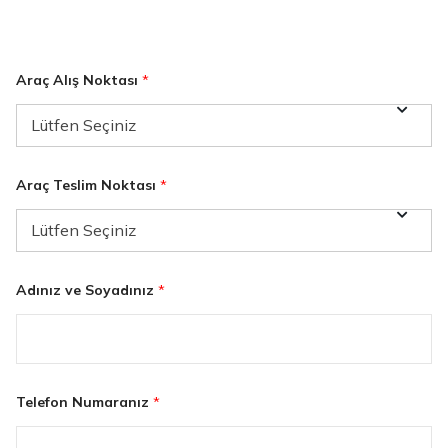
Araç Alış Noktası
*
Araç Teslim Noktası
*
Adınız ve Soyadınız
*
T
Telefon Numaranız
*
e
l
e