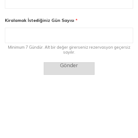
f
o
n
T
Kiralamak İstediğiniz Gün Sayısı
*
e
l
e
f
o
Minimum 7 Gündür. Alt bir değer girerseniz rezervasyon geçersiz
n
sayılır.
*
Gönder